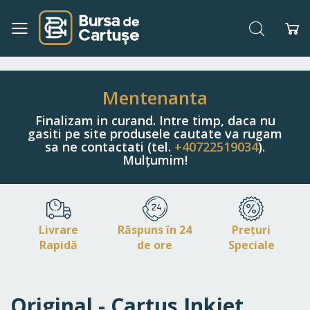
Căutare
Co
Navigați
la
Conținut
Mentenanta
Finalizam in curand. Intre timp, daca nu
gasiti pe site produsele cautate va rugam
sa ne contactati (tel.
+40722519034
).
Mulțumim!
Livrare
Răspuns în 24
Prețuri
Rapidă
de ore
Speciale
Original - Cartus Inkjet