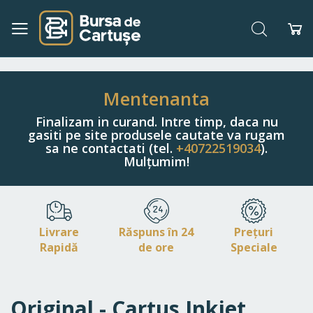
Căutare
Co
Navigați
la
Conținut
Mentenanta
Finalizam in curand. Intre timp, daca nu
gasiti pe site produsele cautate va rugam
sa ne contactati (tel.
+40722519034
).
Mulțumim!
Livrare
Răspuns în 24
Prețuri
Rapidă
de ore
Speciale
Original - Cartus Inkjet