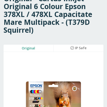
Original 6 Colour Epson
378XL / 478XL Capacitate
Mare Multipack - (T379D
Squirrel)
Skip
IP Safe
Original
to
the
end
of
the
images
gallery