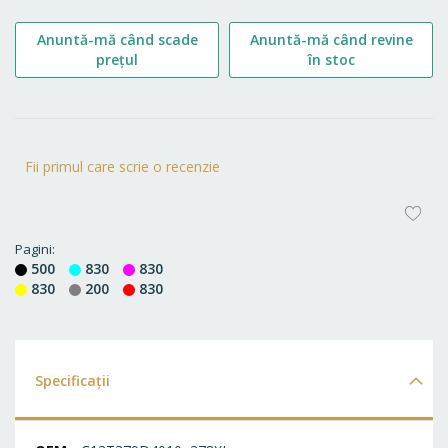
Anuntă-mă când scade
Anuntă-mă când revine
prețul
în stoc
Fii primul care scrie o recenzie
AD
LA
Pagini
500
830
830
FA
830
200
830
Specificații