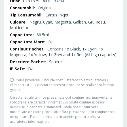
Specificații
C13T379D4010, 378XL
Original
Cartus Inkjet
Negru, Cyan, Magenta, Galben, Gri, Rosu,
Multicolor
60.5ml
Da
Contains 1x Black, 1x Cyan, 1x
Magenta, 1x Yellow, 1x Grey and 1x Red (All high capacity)
Squirrel
Da
Prețul produsului include costul aferent colectării, tratării și
eliminării DEEE. Colectarea acestor produse se realizează în mod
gratuit.
Caracteristicile tehnice prezentate pot conţine mici inadvertenţe.
Fotografia are caracter informativ şi poate conţine accesorii
neincluse în pachetele standard. Unele specificaţii pot fi
modificate de către producător fără preaviz sau pot conţine erori
de operare. Facem eforturi permanente pentru a păstra
acurateţea informaţiilor.