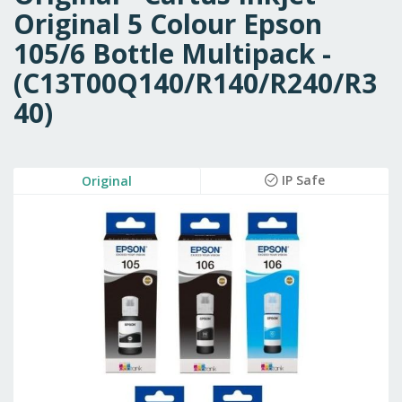
Original 5 Colour Epson
105/6 Bottle Multipack -
(C13T00Q140/R140/R240/R3
40)
Skip
IP Safe
Original
to
the
end
of
the
images
gallery