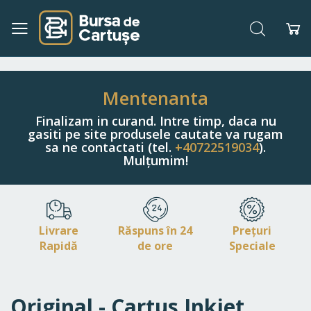
Căutare
Co
Navigați
la
Conținut
Mentenanta
Finalizam in curand. Intre timp, daca nu
gasiti pe site produsele cautate va rugam
sa ne contactati (tel.
+40722519034
).
Mulțumim!
Livrare
Răspuns în 24
Prețuri
Rapidă
de ore
Speciale
Original - Cartus Inkjet