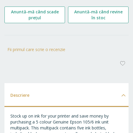
Anuntă-mă când scade
Anuntă-mă când revine
prețul
în stoc
Fii primul care scrie o recenzie
AD
LA
FA
Descriere
Stock up on ink for your printer and save money by
purchasing a 5 colour Genuine Epson 105/6 ink unit
multipack. This multipack contains five ink bottles,