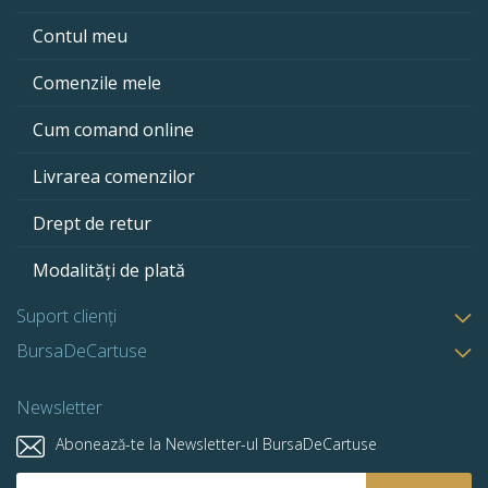
Contul meu
Comenzile mele
Cum comand online
Livrarea comenzilor
Drept de retur
Modalități de plată
Suport clienți
BursaDeCartuse
Newsletter
Abonează-te la Newsletter-ul BursaDeCartuse
Abonează-