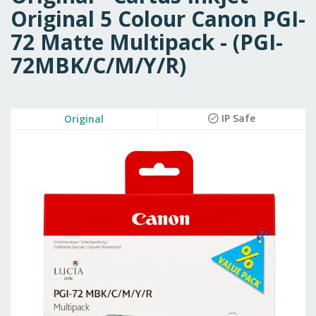
Original 5 Colour Canon PGI-
72 Matte Multipack - (PGI-
72MBK/C/M/Y/R)
Skip
IP Safe
Original
to
the
end
of
the
images
gallery