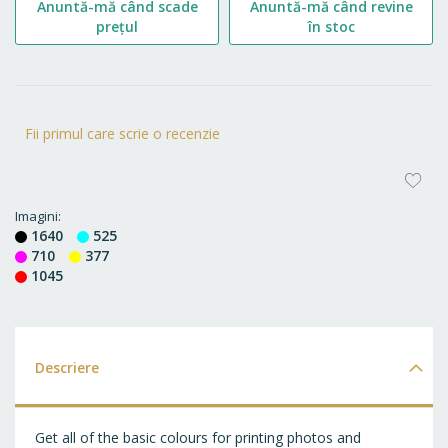
Anuntă-mă când scade
Anuntă-mă când revine
prețul
în stoc
Fii primul care scrie o recenzie
AD
LA
Imagini
1640
525
FA
710
377
1045
Descriere
Get all of the basic colours for printing photos and