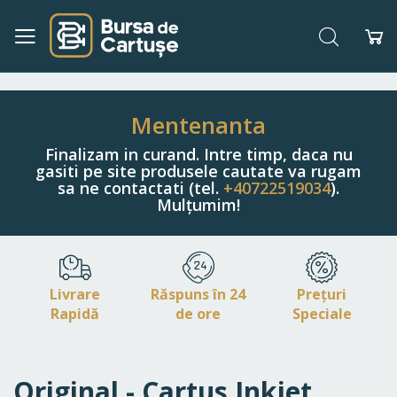
Căutare
Co
Navigați
la
Conținut
Mentenanta
Finalizam in curand. Intre timp, daca nu
gasiti pe site produsele cautate va rugam
sa ne contactati (tel.
+40722519034
).
Mulțumim!
Livrare
Răspuns în 24
Prețuri
Rapidă
de ore
Speciale
Original - Cartus Inkjet