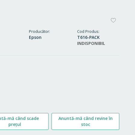
ADAUG
LA
Producător
Cod Produs
Epson
T616-PACK
FAVORI
INDISPONIBIL
ntă-mă când scade
Anuntă-mă când revine în
prețul
stoc