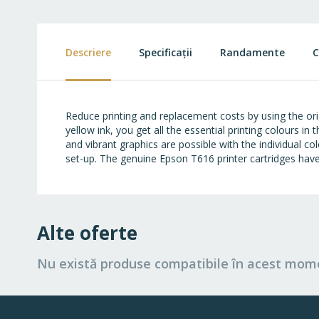
to
the
beginning
of
Descriere
Specificații
Randamente
C
the
images
gallery
Reduce printing and replacement costs by using the or
yellow ink, you get all the essential printing colours 
and vibrant graphics are possible with the individual c
set-up. The genuine Epson T616 printer cartridges have 
Alte oferte
Nu există produse compatibile în acest mom