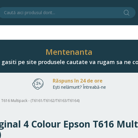
Cău
C
Mentenanta
u gasiti pe site produsele cautate va rugam sa ne co
Răspuns în 24 de ore
Ești nelămurit? Întreabă-ne
son T616 Multipack - (T6161/T6162/T6163/T6164)
iginal 4 Colour Epson T616 Mult
)