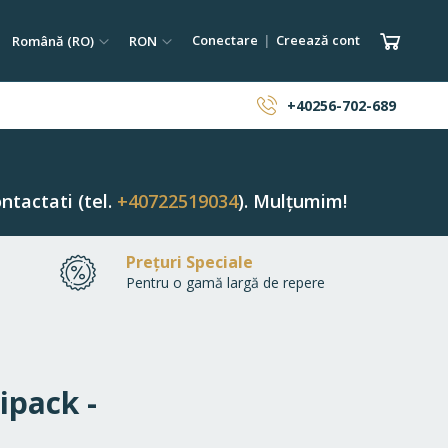
tare
Limba
Monedă
Coșul 
Conectare
Creează cont
Română (RO)
RON
ăutare
+40256-702-689
ntactati (tel.
+40722519034
). Mulțumim!
Prețuri Speciale
Pentru o gamă largă de repere
ipack -