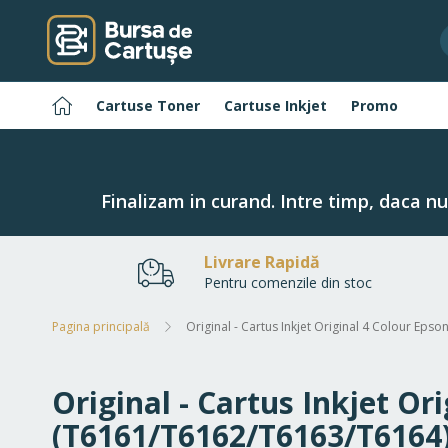
Navigați
la
Conținut
Pagina
Cartuse Toner
Cartuse Inkjet
Promo
principală
Finalizam in curand. Intre timp, daca n
Livrare Rapidă
Pentru comenzile din stoc
Pagina principală
Original - Cartus Inkjet Original 4 Colour Ep
Original - Cartus Inkjet Or
(T6161/T6162/T6163/T6164