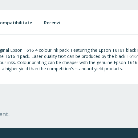
ompatibilitate
Recenzii
iginal Epson T616 4 colour ink pack. Featuring the Epson T6161 blac
in the T616 4 pack. Laser-quality text can be produced by the black T
olour inks. Colour printing can be cheaper with the genuine Epson T616 
a higher yield than the competition's standard yield products.
ent.