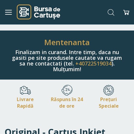
Căutare
Co
Navigați
la
Conținut
Mentenanta
Finalizam in curand. Intre timp, daca nu
gasiti pe site produsele cautate va rugam
sa ne contactati (tel.
+40722519034
).
Mulțumim!
Livrare
Răspuns în 24
Prețuri
Rapidă
de ore
Speciale
Original - Cartus Inkjet