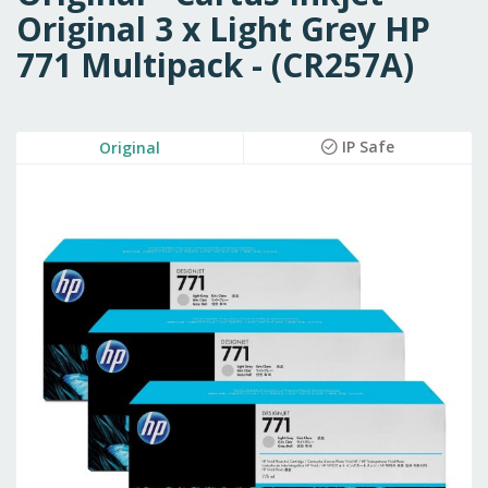
Original 3 x Light Grey HP
771 Multipack - (CR257A)
Skip
IP Safe
Original
to
the
end
of
the
images
gallery