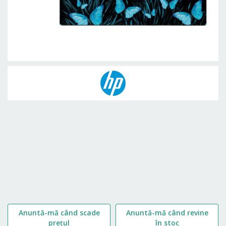
Skip
to
the
beginning
of
the
images
gallery
Anuntă-mă când scade
Anuntă-mă când revine
prețul
în stoc